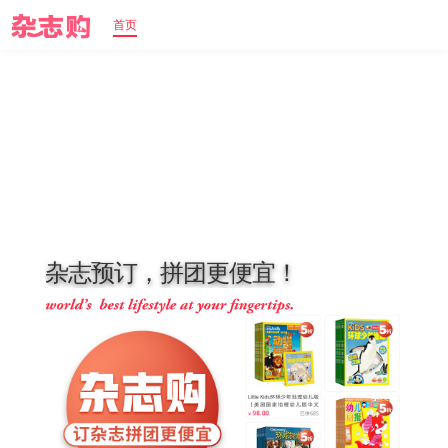
首页
杂
志
预
订
，
拼
团
更
便
宜
！