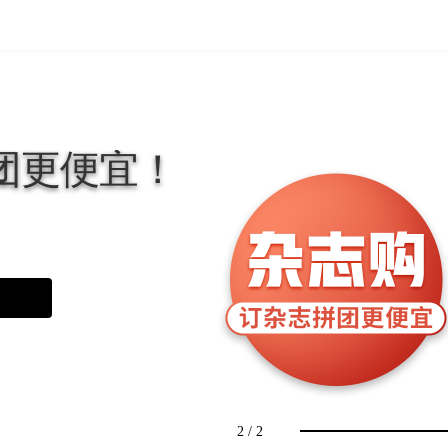
团
更
便
宜
！
2
/
2