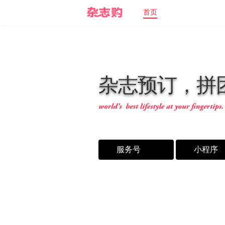
首页
杂
志
预
订
，
拼
服务号
小程序