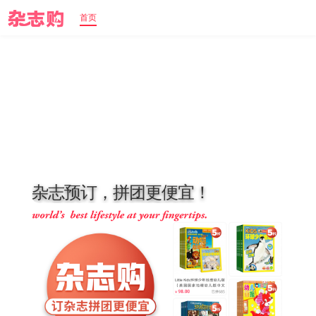
首页
杂
志
预
订
，
拼
团
更
便
宜
！