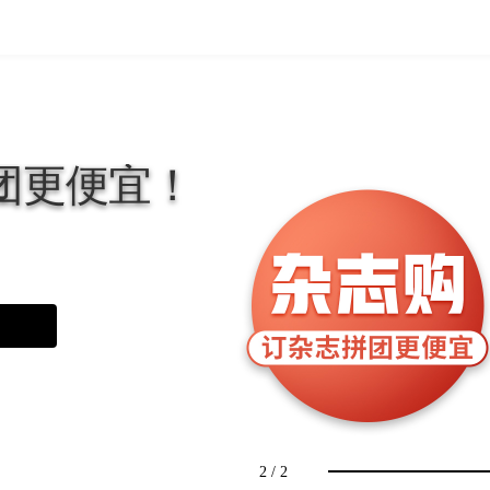
团
更
便
宜
！
2
/
2