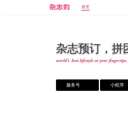
首页
杂
志
预
订
，
拼
服务号
小程序