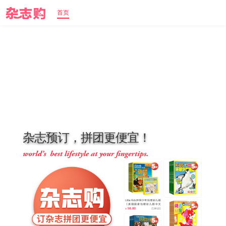
首页
杂
志
预
订
，
拼
团
更
便
宜
！