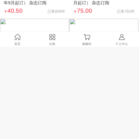
年9月起订） 杂志订阅
月起订） 杂志订阅
40.50
75.00
￥
￥
已售809件
已售782件
首页
分类
购物车
个人中心
十月少年文学（主编曹文轩）
历史侦探喵（原历史侦探喵）
（S2026年9月起订） 杂志订阅
（1年12期） （2026年9月起
订）
81.00
60.00
￥
￥
已售722件
已售704件